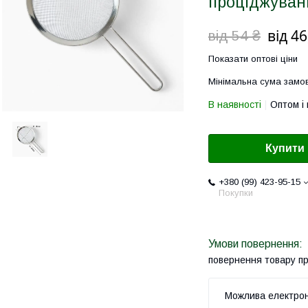
проціджуван
від 46
від 54 ₴
Показати оптові ціни
Мінімальна сума замов
В наявності
Оптом і 
Купити
+380 (99) 423-95-15
Покупки
повернення товару п