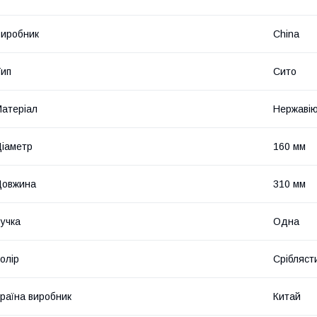
иробник
China
ип
Сито
атеріал
Нержавію
іаметр
160 мм
Довжина
310 мм
учка
Одна
олір
Срібляст
раїна виробник
Китай