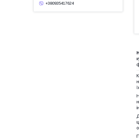
+380935417624
Н
к
ф
К
н
ї
н
і
Д
ц
о