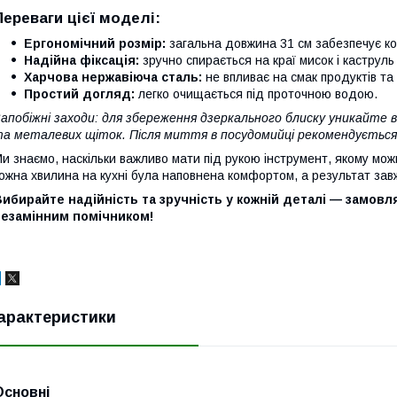
Переваги цієї моделі:
Ергономічний розмір:
загальна довжина 31 см забезпечує ко
Надійна фіксація:
зручно спирається на краї мисок і каструль
Харчова нержавіюча сталь:
не впливає на смак продуктів та с
Простий догляд:
легко очищається під проточною водою.
апобіжні заходи: для збереження дзеркального блиску уникайте 
а металевих щіток. Після миття в посудомийці рекомендується
и знаємо, наскільки важливо мати під рукою інструмент, якому мож
ожна хвилина на кухні була наповнена комфортом, а результат зав
ибирайте надійність та зручність у кожній деталі — замовл
незамінним помічником!
арактеристики
Основні