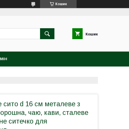
Кошик
Кошик
МІН
 сито d 16 см металеве з
орошна, чаю, кави, сталеве
не ситечко для