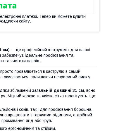
 електронні платежі. Тепер ви можете купити
окидаючи сайту.
1 см)
— це професійний інструмент для вашої
и
забезпечує ідеальне просіювання та
в та чистоти напоїв.
о просто провалюється в каструлю в самий
тал окислюється, залишаючи неприємний смак у
вдяки збільшеній
загальній довжині 31 см
, воно
тру. Міцний каркас та якісна сітка гарантують, що
льйонів і соків, так і для просіювання борошна,
ечно працювати з гарячими рідинами, а дрібний
 промивання ягід або круп.
ого ергономічним та стійким.