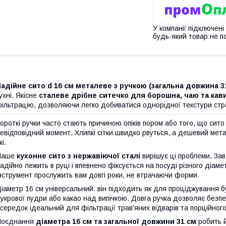
У компанії підключені
будь-який товар не п
адійне сито d 16 см металеве з ручкою (загальна довжина 3
ухні. Якісне
сталеве дрібне ситечко для борошна, чаю та кав
ільтрацію, дозволяючи легко добиватися однорідної текстури стра
ороткі ручки часто стають причиною опіків пором або того, що сит
евідповідний момент. Хлипкі сітки швидко рвуться, а дешевий ме
жі.
Наше
кухонне сито з нержавіючої сталі
вирішує ці проблеми. За
адійно лежить в руці і впевнено фіксується на посуді різного діаме
нструмент прослужить вам довгі роки, не втрачаючи форми.
іаметр 16 см універсальний: він підходить як для проціджування бу
укрової пудри або какао над випічкою. Довга ручка дозволяє безп
середок ідеальний для фільтрації трав'яних відварів та порційного
Поєднання
діаметра 16 см та загальної довжини 31 см
робить й