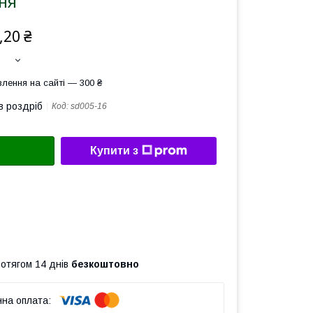
ня
,20 ₴
лення на сайті — 300 ₴
в роздріб
Код:
sd005-16
Купити з
ротягом 14 днів
безкоштовно