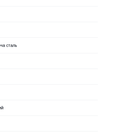
ча сталь
ий