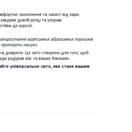
мфортне захоплення та захист від пари.
 завдяки довгій ручці та упорам.
тійка до корозії.
використання агресивних абразивних порошків
 протерти насухо.
на довіряти. Це сито створено для того, щоб
жди радував вас та ваших близьких.
яйте універсальне сито, яке стане вашим