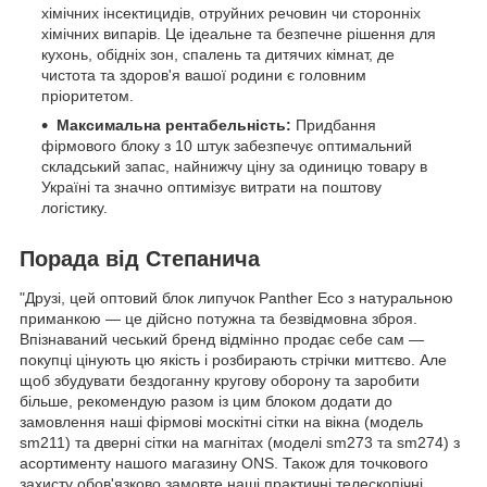
хімічних інсектицидів, отруйних речовин чи сторонніх
хімічних випарів. Це ідеальне та безпечне рішення для
кухонь, обідніх зон, спалень та дитячих кімнат, де
чистота та здоров'я вашої родини є головним
пріоритетом.
Максимальна рентабельність:
Придбання
фірмового блоку з 10 штук забезпечує оптимальний
складський запас, найнижчу ціну за одиницю товару в
Україні та значно оптимізує витрати на поштову
логістику.
Порада від Степанича
"Друзі, цей оптовий блок липучок Panther Eco з натуральною
приманкою — це дійсно потужна та безвідмовна зброя.
Впізнаваний чеський бренд відмінно продає себе сам —
покупці цінують цю якість і розбирають стрічки миттєво. Але
щоб збудувати бездоганну кругову оборону та заробити
більше, рекомендую разом із цим блоком додати до
замовлення наші фірмові москітні сітки на вікна (модель
sm211) та дверні сітки на магнітах (моделі sm273 та sm274) з
асортименту нашого магазину ONS. Також для точкового
захисту обов'язково замовте наші практичні телескопічні