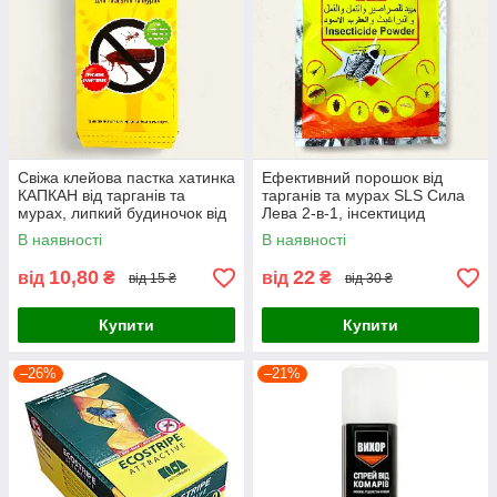
Свіжа клейова пастка хатинка
Ефективний порошок від
КАПКАН від тарганів та
тарганів та мурах SLS Сила
мурах, липкий будиночок від
Лева 2-в-1, інсектицид
комах
концентрат (20 г)
В наявності
В наявності
10,80
22
від
₴
від
₴
від 15 ₴
від 30 ₴
Купити
Купити
–26%
–21%