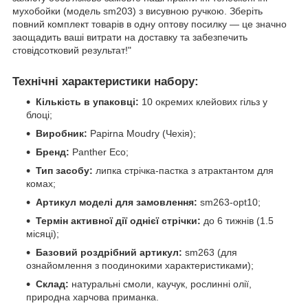
мухобойки (модель sm203) з висувною ручкою. Зберіть
повний комплект товарів в одну оптову посилку — це значно
заощадить ваші витрати на доставку та забезпечить
стовідсотковий результат!"
Технічні характеристики набору:
Кількість в упаковці:
10 окремих клейових гільз у
блоці;
Виробник:
Papirna Moudry (Чехія);
Бренд:
Panther Eco;
Тип засобу:
липка стрічка-пастка з атрактантом для
комах;
Артикул моделі для замовлення:
sm263-opt10;
Термін активної дії однієї стрічки:
до 6 тижнів (1.5
місяці);
Базовий роздрібний артикул:
sm263 (для
ознайомлення з поодинокими характеристиками);
Склад:
натуральні смоли, каучук, рослинні олії,
природна харчова приманка.