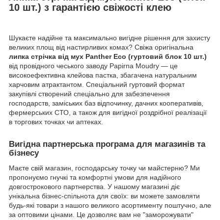
10 шт.) з гарантією свіжості клею
Шукаєте надійне та максимально вигідне рішення для захисту
великих площ від настирливих комах? Свіжа оригінальна
липка стрічка від мух Panther Eco (гуртовий блок 10 шт.)
від провідного чеського заводу Papirna Moudry — це
високоефективна клейова пастка, збагачена натуральним
харчовим атрактантом. Спеціальний гуртовий формат
закупівлі створений спеціально для забезпечення
господарств, заміських баз відпочинку, дачних кооперативів,
фермерських СТО, а також для вигідної роздрібної реалізації
в торгових точках чи аптеках.
Вигідна партнерська програма для магазинів та
бізнесу
Маєте свій магазин, господарську точку чи майстерню? Ми
пропонуємо гнучкі та комфортні умови для надійного
довгострокового партнерства. У нашому магазині діє
унікальна бізнес-спільнота для своїх: ви можете замовляти
будь-які товари з нашого великого асортименту поштучно, але
за оптовими цінами. Це дозволяє вам не "заморожувати"