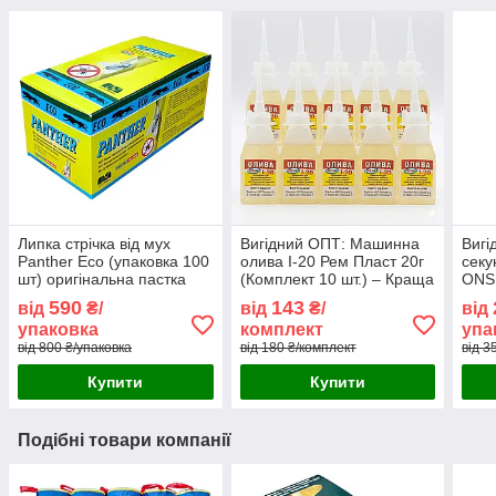
Липка стрічка від мух
Вигідний ОПТ: Машинна
Вигі
Panther Eco (упаковка 100
олива І-20 Рем Пласт 20г
секу
шт) оригінальна пастка
(Комплект 10 шт.) – Краща
ONS 
липучка оптом Чехія
ціна для майстерень та
(упа
590
143
від
₴/
від
₴/
від
магазинів: очищена
упаковка
комплект
упа
від 800 ₴/упаковка
від 180 ₴/комплект
від 3
Купити
Купити
Подібні товари компанії