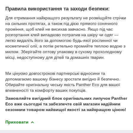
Правила використання та заходи безпеки:
Для отримання найкращого результату не розміщуйте стрічки
на сильних протягах, а також під дією прямого сонячного
проміння, щоб клей не висихав завчасно. Якщо під час
розгортання клей випадково потрапив на шкіру чи одяг —
легко видаліть його за допомогою будь-якої рослинної чи
косметичної олії, а потім ретельно промийте теплою водою з
милом. Зберігайте оптову упаковку в сухому прохолодному
місці, недоступному для дітей та домашніх тварин.
Ми цінуємо довгострокові партнерські відносини та
допомагаємо вашому бізнесу зростати вигідно й безпечно.
Обирайте оригінальну чеську якість Panther Eco для вашої
впевненості та комфорту ваших покупців.
Замовляйте вигідний блок оригінальних липучок Panther
Eco вже сьогодні та забезпечте свій магазин надійним
сезонним товаром найвищої якості за найкращою ціною!
Приховати