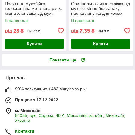
Посилена мухобійка
Оригінальна липка стрічка від
телескопічна металева ручка
мух Ecostripe без запаху,
міцна хлопушка від мух і
пастка липучка для комах
комарів для дому та дачі
(Чехія)
В наявності
В наявності
ONS
28
7,35
від
₴
від
₴
від 35 ₴
від 9 ₴
Купити
Купити
Показати ще
Про нас
99% позитивних з 483 відгуків за рік
Працює з 17.12.2022
м. Миколаїв
54055, вул. Садова, 40 А, Миколаївська обл., Миколаїв,
Україна
Контакти