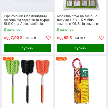
Ефективний інсектицидний
Москітна сітка на вікно на
олівець від тарганів та мурах
липучці 1.3 х 1.5 м біла
SLS Сила Лева, засіб від
комплект ONS від комарів
комах (2 крейди)
пилу та пуху
В наявності
В наявності
7,90
68
від
₴
від
₴
від 10 ₴
від 85 ₴
Купити
Купити
–20%
–18%