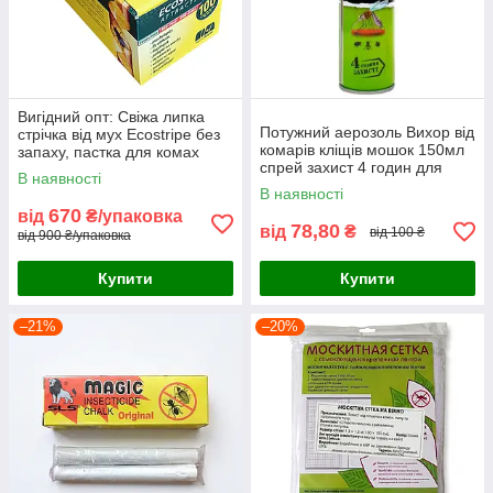
Вигідний опт: Свіжа липка
Потужний аерозоль Вихор від
стрічка від мух Ecostripe без
комарів кліщів мошок 150мл
запаху, пастка для комах
спрей захист 4 годин для
(упаковка 100 шт)
В наявності
дітей та дорослих природа
В наявності
рибалка відпочинок
670
від
₴/упаковка
78,80
від
₴
від 100 ₴
від 900 ₴/упаковка
Купити
Купити
–21%
–20%