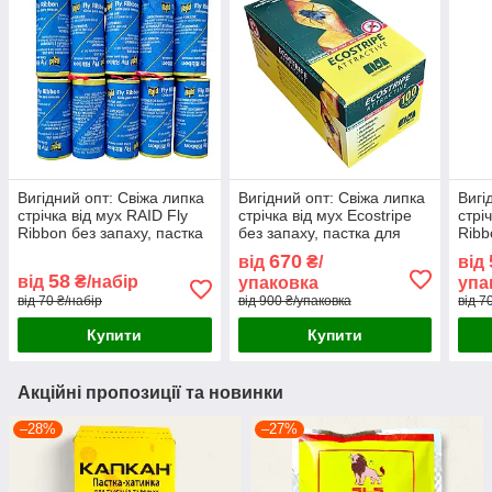
Вигідний опт: Свіжа липка
Вигідний опт: Свіжа липка
Вигі
стрічка від мух RAID Fly
стрічка від мух Ecostripe
стрі
Ribbon без запаху, пастка
без запаху, пастка для
Ribb
для комах (набір 10 шт)
комах (упаковка 100 шт)
для 
670
від
₴/
від
шт)
58
від
₴/набір
упаковка
упа
від 70 ₴/набір
від 900 ₴/упаковка
від 7
Купити
Купити
Акційні пропозиції та новинки
–28%
–27%