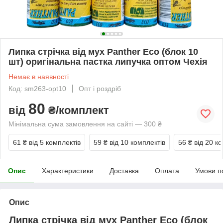
Липка стрічка від мух Panther Eco (блок 10
шт) оригінальна пастка липучка оптом Чехія
Немає в наявності
Код: sm263-opt10
Опт і роздріб
80
від
₴/комплект
Мінімальна сума замовлення на сайті — 300 ₴
61 ₴
від 5 комплектів
59 ₴
від 10 комплектів
56 ₴
від 20 к
Опис
Характеристики
Доставка
Оплата
Умови п
Опис
Липка стрічка від мух Panther Eco (блок