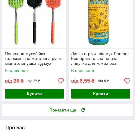
Посилена мухобійка
Липка стрічка від мух Panther
телескопічна металева ручка
Eco оригінальна пастка
міцна хлопушка від мух і
липучка для комах без
комарів для дому та дачі
запаху Чехія
В наявності
В наявності
ONS
28
6,55
від
₴
від
₴
від 35 ₴
від 8 ₴
Купити
Купити
Показати ще
Про нас