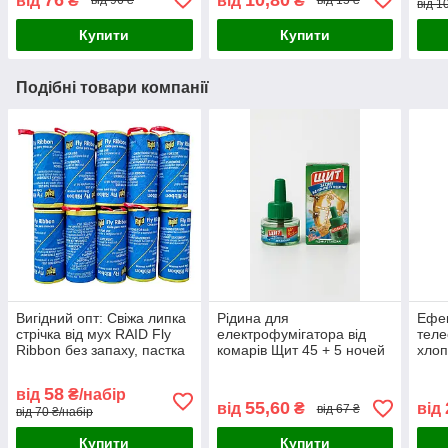
від
₴
від
₴
від 96 ₴
від 15 ₴
від 1
риба
Купити
Купити
Подібні товари компанії
Вигідний опт: Свіжа липка
Рідина для
Ефек
стрічка від мух RAID Fly
електрофумігатора від
теле
Ribbon без запаху, пастка
комарів Щит 45 + 5 ночей
хлоп
для комах (набір 10 шт)
27 мл
вису
буди
58
від
₴/набір
55,60
від
₴
від
від 67 ₴
від 70 ₴/набір
Купити
Купити