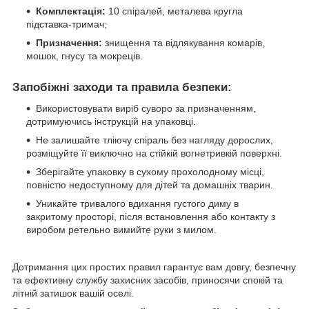
Комплектація:
10 спіралей, металева кругла
підставка-тримач;
Призначення:
знищення та відлякування комарів,
мошок, гнусу та мокреців.
Запобіжні заходи та правила безпеки:
Використовувати виріб суворо за призначенням,
дотримуючись інструкцій на упаковці.
Не залишайте тліючу спіраль без нагляду дорослих,
розміщуйте її виключно на стійкій вогнетривкій поверхні.
Зберігайте упаковку в сухому прохолодному місці,
повністю недоступному для дітей та домашніх тварин.
Уникайте тривалого вдихання густого диму в
закритому просторі, після встановлення або контакту з
виробом ретельно вимийте руки з милом.
Дотримання цих простих правил гарантує вам довгу, безпечну
та ефективну службу захисних засобів, приносячи спокій та
літній затишок вашій оселі.