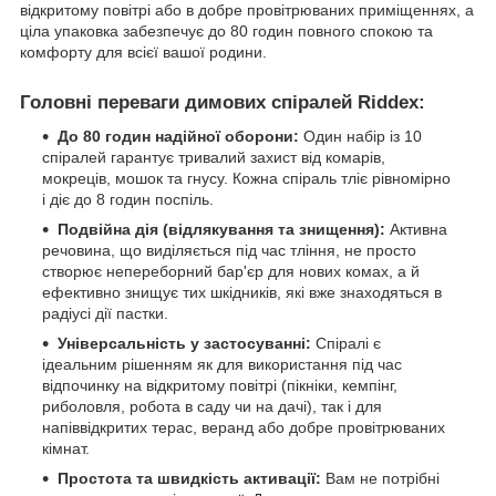
відкритому повітрі або в добре провітрюваних приміщеннях, а
ціла упаковка забезпечує до 80 годин повного спокою та
комфорту для всієї вашої родини.
Головні переваги димових спіралей Riddex:
До 80 годин надійної оборони:
Один набір із 10
спіралей гарантує тривалий захист від комарів,
мокреців, мошок та гнусу. Кожна спіраль тліє рівномірно
і діє до 8 годин поспіль.
Подвійна дія (відлякування та знищення):
Активна
речовина, що виділяється під час тління, не просто
створює непереборний бар'єр для нових комах, а й
ефективно знищує тих шкідників, які вже знаходяться в
радіусі дії пастки.
Універсальність у застосуванні:
Спіралі є
ідеальним рішенням як для використання під час
відпочинку на відкритому повітрі (пікніки, кемпінг,
риболовля, робота в саду чи на дачі), так і для
напіввідкритих терас, веранд або добре провітрюваних
кімнат.
Простота та швидкість активації:
Вам не потрібні