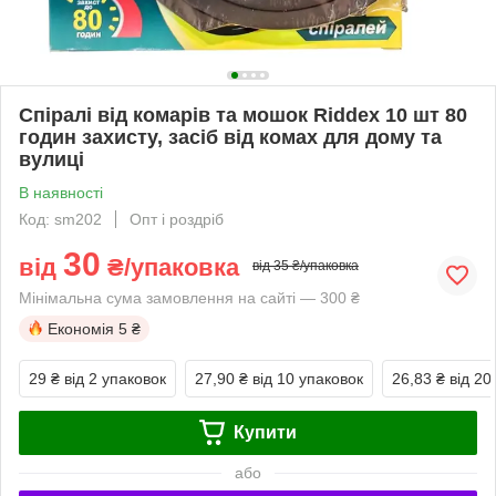
Спіралі від комарів та мошок Riddex 10 шт 80
годин захисту, засіб від комах для дому та
вулиці
В наявності
Код: sm202
Опт і роздріб
30
від
₴/упаковка
від 35 ₴/упаковка
Мінімальна сума замовлення на сайті — 300 ₴
Економія
5 ₴
29 ₴
від 2 упаковок
27,90 ₴
від 10 упаковок
26,83 ₴
від 20
Купити
або