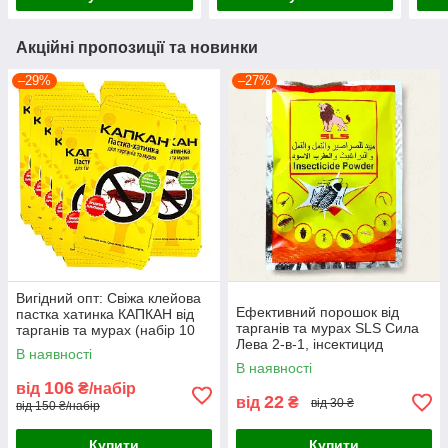
Акційні пропозиції та новинки
–29%
–27%
Вигідний опт: Свіжа клейова
Ефективний порошок від
пастка хатинка КАПКАН від
тарганів та мурах SLS Сила
тарганів та мурах (набір 10
Лева 2-в-1, інсектицид
шт)
В наявності
концентрат (20 г)
В наявності
106
від
₴/набір
22
від
₴
від 30 ₴
від 150 ₴/набір
Купити
Купити