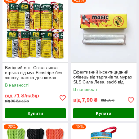
–21%
–21%
Вигідний опт: Свіжа липка
Ефективний інсектицидний
стрічка від мух Ecostripe без
олівець від тарганів та мурах
запаху, пастка для комах
SLS Сила Лева, засіб від
(набір 10 шт)
В наявності
комах (2 крейди)
В наявності
71
від
₴/набір
7,90
від
₴
від 10 ₴
від 90 ₴/набір
Купити
Купити
–20%
–18%