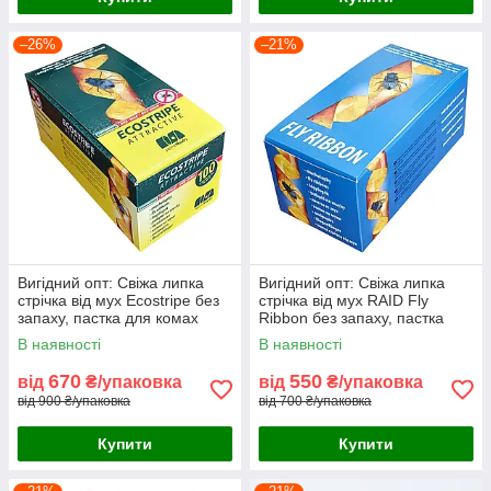
–26%
–21%
Вигідний опт: Свіжа липка
Вигідний опт: Свіжа липка
стрічка від мух Ecostripe без
стрічка від мух RAID Fly
запаху, пастка для комах
Ribbon без запаху, пастка
(упаковка 100 шт)
для комах (упаковка 100 шт)
В наявності
В наявності
670
550
від
₴/упаковка
від
₴/упаковка
від 900 ₴/упаковка
від 700 ₴/упаковка
Купити
Купити