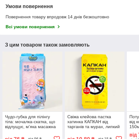
Умови повернення
Повернення товару впродовж 14 днів безкоштовно
Всі умови повернення
З цим товаром також замовляють
Чудо-губка для пілінгу
Свіжа клейова пастка
Поту
тіла: мочалка-скатка, що
хатинка КАПКАН від
від 
відлущує, м'яка масажна
тарганів та мурах, липкий
150м
для душу, очищення пор
будиночок від комах
годи
від
доро
76
10,80