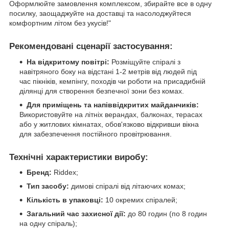
Оформлюйте замовлення комплексом, збирайте все в одну
посилку, заощаджуйте на доставці та насолоджуйтеся
комфортним літом без укусів!"
Рекомендовані сценарії застосування:
На відкритому повітрі:
Розміщуйте спіралі з
навітряного боку на відстані 1-2 метрів від людей під
час пікніків, кемпінгу, походів чи роботи на присадибній
ділянці для створення безпечної зони без комах.
Для приміщень та напіввідкритих майданчиків:
Використовуйте на літніх верандах, балконах, терасах
або у житлових кімнатах, обов'язково відкривши вікна
для забезпечення постійного провітрювання.
Технічні характеристики виробу:
Бренд:
Riddex;
Тип засобу:
димові спіралі від літаючих комах;
Кількість в упаковці:
10 окремих спіралей;
Загальний час захисної дії:
до 80 годин (по 8 годин
на одну спіраль);