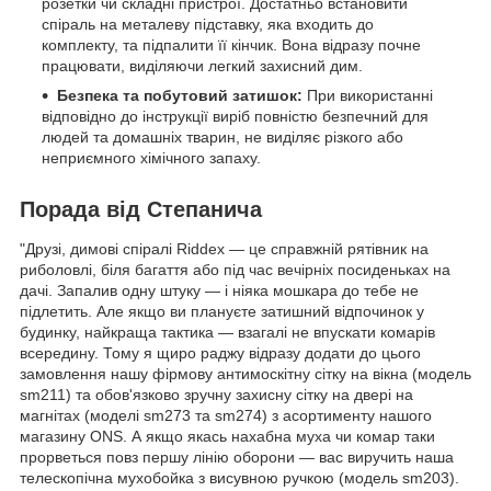
розетки чи складні пристрої. Достатньо встановити
спіраль на металеву підставку, яка входить до
комплекту, та підпалити її кінчик. Вона відразу почне
працювати, виділяючи легкий захисний дим.
Безпека та побутовий затишок:
При використанні
відповідно до інструкції виріб повністю безпечний для
людей та домашніх тварин, не виділяє різкого або
неприємного хімічного запаху.
Порада від Степанича
"Друзі, димові спіралі Riddex — це справжній рятівник на
риболовлі, біля багаття або під час вечірніх посиденьках на
дачі. Запалив одну штуку — і ніяка мошкара до тебе не
підлетить. Але якщо ви плануєте затишний відпочинок у
будинку, найкраща тактика — взагалі не впускати комарів
всередину. Тому я щиро раджу відразу додати до цього
замовлення нашу фірмову антимоскітну сітку на вікна (модель
sm211) та обов'язково зручну захисну сітку на двері на
магнітах (моделі sm273 та sm274) з асортименту нашого
магазину ONS. А якщо якась нахабна муха чи комар таки
прорветься повз першу лінію оборони — вас виручить наша
телескопічна мухобойка з висувною ручкою (модель sm203).