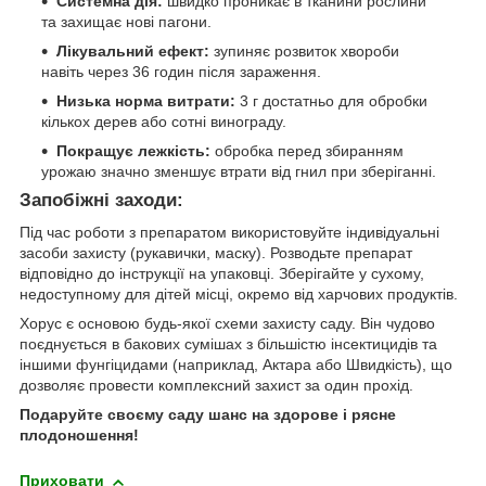
Системна дія:
швидко проникає в тканини рослини
та захищає нові пагони.
Лікувальний ефект:
зупиняє розвиток хвороби
навіть через 36 годин після зараження.
Низька норма витрати:
3 г достатньо для обробки
кількох дерев або сотні винограду.
Покращує лежкість:
обробка перед збиранням
урожаю значно зменшує втрати від гнил при зберіганні.
Запобіжні заходи:
Під час роботи з препаратом використовуйте індивідуальні
засоби захисту (рукавички, маску). Розводьте препарат
відповідно до інструкції на упаковці. Зберігайте у сухому,
недоступному для дітей місці, окремо від харчових продуктів.
Хорус є основою будь-якої схеми захисту саду. Він чудово
поєднується в бакових сумішах з більшістю інсектицидів та
іншими фунгіцидами (наприклад, Актара або Швидкість), що
дозволяє провести комплексний захист за один прохід.
Подаруйте своєму саду шанс на здорове і рясне
плодоношення!
Приховати