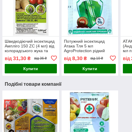
Швидкодіючий інсектицид
Потужний інсектицид
АТА
Ампліго 150 ZC (4 мл) від
Атака Тля 5 мл
(Анд
колорадського жука та
AgroProtection рідкий
мл п
попелиці, Syngenta
концентрат від попелиці,
31,30
8,30
від
₴
від
₴
від
від 36 ₴
від 10 ₴
білокрилки для захисту
саду, яблуні, троянд
Купити
Купити
Подібні товари компанії