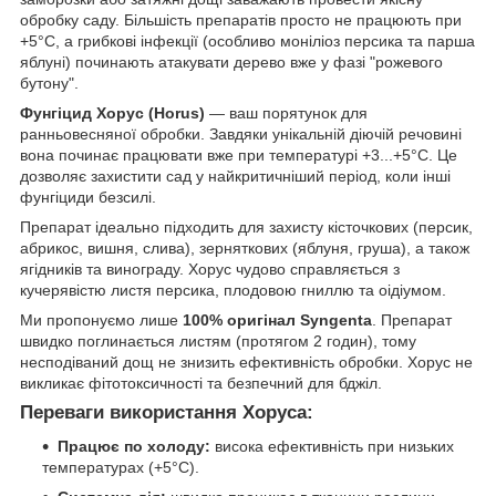
обробку саду. Більшість препаратів просто не працюють при
+5°C, а грибкові інфекції (особливо моніліоз персика та парша
яблуні) починають атакувати дерево вже у фазі "рожевого
бутону".
Фунгіцид Хорус (Horus)
— ваш порятунок для
ранньовесняної обробки. Завдяки унікальній діючій речовині
вона починає працювати вже при температурі +3...+5°C. Це
дозволяє захистити сад у найкритичніший період, коли інші
фунгіциди безсилі.
Препарат ідеально підходить для захисту кісточкових (персик,
абрикос, вишня, слива), зерняткових (яблуня, груша), а також
ягідників та винограду. Хорус чудово справляється з
кучерявістю листя персика, плодовою гниллю та оідіумом.
Ми пропонуємо лише
100% оригінал Syngenta
. Препарат
швидко поглинається листям (протягом 2 годин), тому
несподіваний дощ не знизить ефективність обробки. Хорус не
викликає фітотоксичності та безпечний для бджіл.
Переваги використання Хоруса:
Працює по холоду:
висока ефективність при низьких
температурах (+5°C).