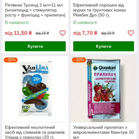
Рятівник Троянд 3 мл+11 мл
Ефективний порошок від
(інсектицид + стимулятор
мурах та ґрунтових комах
росту + фунгіцид + прилипач)
Рембек Дуо (50 г),
інсектицидна принада
В наявності
В наявності
присипка, ONS
11,50
7,70
від
₴
від
₴
від 15 ₴
від 10 ₴
Купити
Купити
–20%
–18%
Ефективний екологічний
Універсальний прилипач з
засіб від слимаків та равликів
мікроелементами Квантум 10
Уліцид у гранулах (20 г),
мл