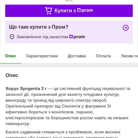
Купити з
Що таке купити з Пром?
Замовлення під захистом
Опис
Характеристики
Доставка
Оплата
Умови п
Опис
Хорус Syngenta 3 г
— це системний фунгіцид лікувальної та
захисної дії, призначений для захисту плодових культур,
винограду та троянд від широкого спектру хвороб.
Оригінальний препарат від Сингента у фасуванні 3г
ефективно бореться з моніліозом, паршею,
клястероспоріозом та борошнистою росою навіть за низьких
температур.
Багато садівників стикаються з проблемою, коли весняні
заморозки або затяжні дощі заважають провести якісну