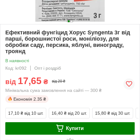
Ефективний фунгіцид Хорус Syngenta 3г від
парші, борошнистої роси, моніліозу, для
обробки саду, персика, яблуні, винограду,
троянд
В наявності
Код: kr092
Опт і роздріб
17,65
від
₴
від 20 ₴
Мінімальна сума замовлення на сайті — 300 ₴
Економія
2.35 ₴
17,10 ₴
від 10 шт.
16,40 ₴
від 20 шт.
15,80 ₴
від 30 шт.
Купити
або