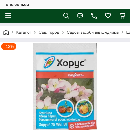
ons.com.ua
Каталог
Сад, город
Садові засоби від шкідників
Е
–12%