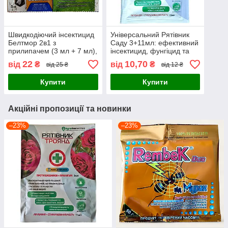
Швидкодіючий інсектицид
Універсальний Рятівник
Белтмор 2в1 з
Саду 3+11мл: ефективний
прилипачем (3 мл + 7 мл),
інсектицид, фунгіцид та
від білокрилки та совки,
стимулятор від попелиці,
22
10,70
від
₴
від
₴
від 25 ₴
від 12 ₴
Литва
кліщів та парші
Купити
Купити
Акційні пропозиції та новинки
–23%
–23%