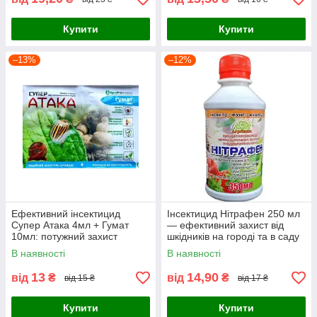
Купити
Купити
–13%
–12%
Ефективний інсектицид
Інсектицид Нітрафен 250 мл
Супер Атака 4мл + Гумат
— ефективний захист від
10мл: потужний захист
шкідників на городі та в саду
рослин від колорадського
В наявності
В наявності
жука, попелиці, кліщів та
стимулятор
13
14,90
від
₴
від
₴
від 15 ₴
від 17 ₴
Купити
Купити