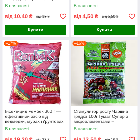
натуральний молюскоцид,
В наявності
В наявності
ONS
10,40
4,50
від
₴
від
₴
від 13 ₴
від 5,50 ₴
Купити
Купити
–17%
–16%
Інсектицид Рембек 360 г —
Стимулятор росту Чарівна
ефективний засіб від
грядка 100г Гумат Супер з
ведмедки, мурах і ґрунтових
мікроелементами –
шкідників для саду та городу
Натуральне добриво для
В наявності
В наявності
овочів, квітів та розсади
19,20
13,50
від
₴
від
₴
від 23 ₴
від 16 ₴