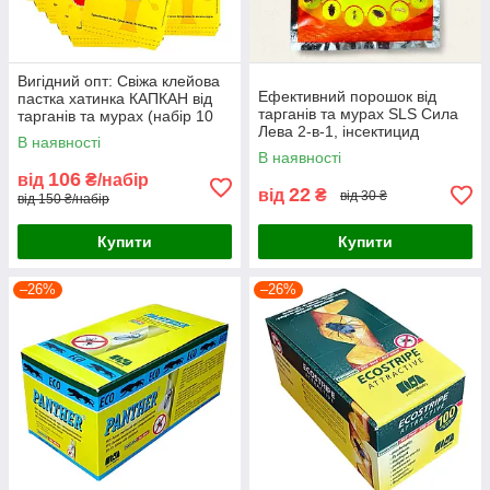
Вигідний опт: Свіжа клейова
Ефективний порошок від
пастка хатинка КАПКАН від
тарганів та мурах SLS Сила
тарганів та мурах (набір 10
Лева 2-в-1, інсектицид
шт)
В наявності
концентрат (20 г)
В наявності
106
від
₴/набір
22
від
₴
від 30 ₴
від 150 ₴/набір
Купити
Купити
–26%
–26%