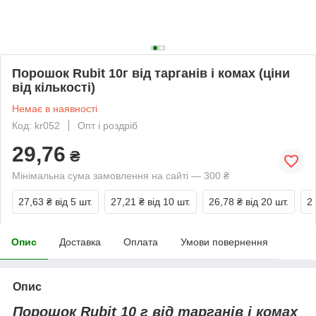
Порошок Rubit 10г від тарганів і комах (ціни
від кількості)
Немає в наявності
Код: kr052
Опт і роздріб
29,76
₴
Мінімальна сума замовлення на сайті — 300 ₴
27,63 ₴
від 5 шт.
27,21 ₴
від 10 шт.
26,78 ₴
від 20 шт.
2
Опис
Доставка
Оплата
Умови повернення
Опис
Порошок Rubit 10 г від тарганів і комах