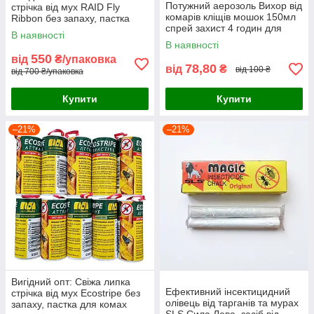
Потужний аерозоль Вихор від
стрічка від мух RAID Fly
комарів кліщів мошок 150мл
Ribbon без запаху, пастка
спрей захист 4 годин для
для комах (упаковка 100 шт)
В наявності
дітей та дорослих природа
В наявності
рибалка відпочинок
550
від
₴/упаковка
78,80
від
₴
від 100 ₴
від 700 ₴/упаковка
Купити
Купити
–21%
–21%
Вигідний опт: Свіжа липка
Ефективний інсектицидний
стрічка від мух Ecostripe без
олівець від тарганів та мурах
запаху, пастка для комах