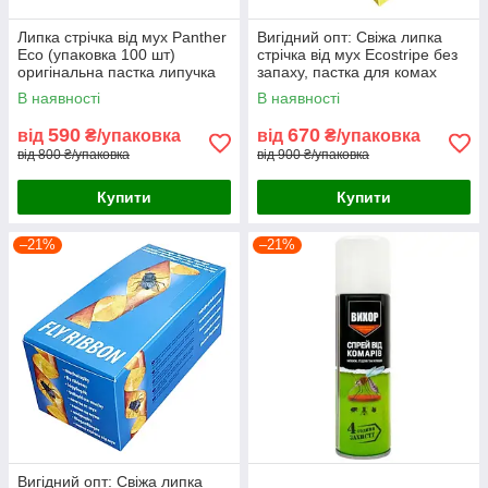
Липка стрічка від мух Panther
Вигідний опт: Свіжа липка
Eco (упаковка 100 шт)
стрічка від мух Ecostripe без
оригінальна пастка липучка
запаху, пастка для комах
оптом Чехія
(упаковка 100 шт)
В наявності
В наявності
590
670
від
₴/упаковка
від
₴/упаковка
від 800 ₴/упаковка
від 900 ₴/упаковка
Купити
Купити
–21%
–21%
Вигідний опт: Свіжа липка