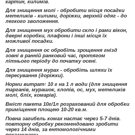
картин, килимів.
Для знищення молі - обробити місця посадки
метеликів - килими, доріжки, верхній одяг - до
легкого зволоження.
Для знищення мух обробити скло і рами вікон,
дверні коробки, плафони і інші місця їх
можливої посадки.
Для знищення ос обробіть зрощення гнізд
зовні в ранній ранковий час, протягом
літнього періоду до початку осені.
Для знищення мурах - обробіть шляхи їх
пересування (доріжки).
Норми витрат꞉ 10 г на 1 л води (для знищення
тарганів, мурашок, клопів, ос, мух, метеликів
молі, бліх, комарів).
Вміст пакета 10г/1л розрахований для обробки
приміщення площею 10-20 кв.м.
Повна загибель комах настає через 5-7 днів.
повторну обробку рекомендовано зробити
через 14 днів, за ентомологічними
показниками.