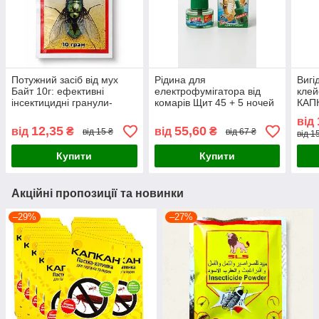
Потужний засіб від мух
Рідина для
Вигі
Байт 10г: ефективні
електрофумігатора від
клей
інсектицидні гранули-
комарів Щит 45 + 5 ночей
КАПК
приманка без запаху
27 мл
мура
від
купити для знищення
12,35
55,60
від
₴
від
₴
від 15 ₴
від 67 ₴
від 1
комах, що літають
Купити
Купити
Акційні пропозиції та новинки
–29%
–27%