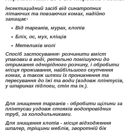
Інсектицидний засіб від синатропних
літаючих та повзаючих комах, надійно
захищає꞉
Від тарганів, мурах, клопів
Бліх, ос, мух, кліщів
Метеликів молі
Спосіб застосування꞉ розчинити вміст
упаковки в воді, ретельно помішуючи до
отримання однорідного розчину, і обробити
місця проживання, найбільшого скупчення
комах, а також шляхи їх проникнення та
пересування до їжі та води (вздовж плінтусів,
у шпаринах підлоги, стін та ін.).
Для знищення тарганів - обробити щілини за
плінтусаи уздовж стояків водопровідних
труб, за холодильниками.
Для знищення клопів - місця відходження
шпалер, тріщини меблів, зворотній бік