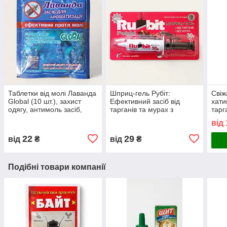
Таблетки від молі Лаванда
Шприц-гель Рубіт:
Свіж
Global (10 шт.), захист
Ефективний засіб від
хати
одягу, антимоль засіб,
тарганів та мурах з
тарг
аромат лаванди, для
польською технологією
буди
від
шафи, гардероба
22
29
від
₴
від
₴
Подібні товари компанії