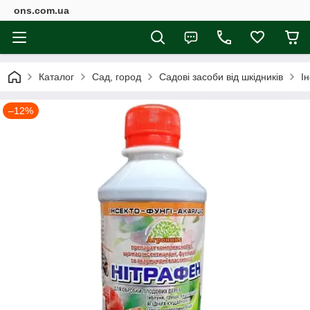
ons.com.ua
Каталог
Сад, город
Садові засоби від шкідників
І
–12%