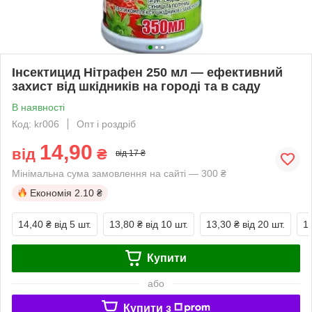
Інсектицид Нітрафен 250 мл — ефективний
захист від шкідників на городі та в саду
В наявності
Код: kr006
Опт і роздріб
14,90
від
₴
від 17 ₴
Мінімальна сума замовлення на сайті — 300 ₴
Економія
2.10 ₴
14,40 ₴
від 5 шт.
13,80 ₴
від 10 шт.
13,30 ₴
від 20 шт.
1
Купити
або
Купити з