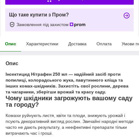
Що таке купити з Пром?
Замовлення під захистом
Опис
Характеристики
Доставка
Оплата
Умови п
Опис
Інсектицид Нітрафен 250 мл
— надійний засіб проти
попилиці, колорадського жука, павутинного кліща та
інших комах-шкідників. Захистіть свої рослини, дерева
та чагарники, зберігши врожай та красу саду.
Чому шкідники загрожують вашому саду
та городу?
Комахи руйнують листя, квіти та плоди, знижують урожай і
псують декоративний вигляд рослин. Звичайні народні методи
часто не дають результату, а неефективні препарати тільки
витрачають час і гроші.