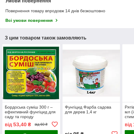
Умови повернення
Повернення товару впродовж 14 днів безкоштовно
Всі умови повернення
З цим товаром також замовляють
Бордоська суміш 300 г –
Фунгіцид Фарба садова
Ряті
ефективний фунгіцид для
для дерев 1,4 кг
мл (
саду та городу
стим
фунг
53,40
від
₴
від
від 60 ₴
95