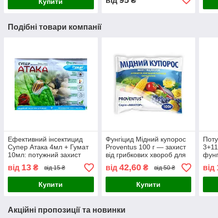
від
₴
Купити
Подібні товари компанії
Ефективний інсектицид
Фунгіцид Мідний купорос
Поту
Супер Атака 4мл + Гумат
Proventus 100 г — захист
3+11
10мл: потужний захист
від грибкових хвороб для
фунг
рослин від колорадського
саду та городу
рост
13
42,60
від
₴
від
₴
від
від 15 ₴
від 50 ₴
жука, попелиці, кліщів та
шкід
стимулятор
томат
Купити
Купити
Акційні пропозиції та новинки