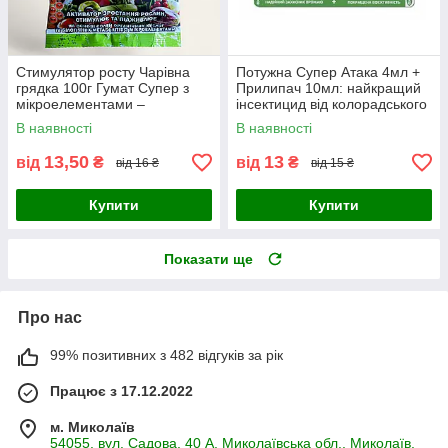
Стимулятор росту Чарівна
Потужна Супер Атака 4мл +
грядка 100г Гумат Супер з
Прилипач 10мл: найкращий
мікроелементами –
інсектицид від колорадського
Натуральне добриво для
жука, попелиці, кліщів,
В наявності
В наявності
овочів, квітів та розсади
мікродобрива для росту
13,50
13
від
₴
від
₴
від 16 ₴
від 15 ₴
Купити
Купити
Показати ще
Про нас
99% позитивних з 482 відгуків за рік
Працює з 17.12.2022
м. Миколаїв
54055, вул. Садова, 40 А, Миколаївська обл., Миколаїв,