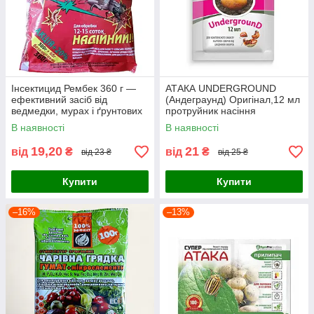
Інсектицид Рембек 360 г —
АТАКА UNDERGROUND
ефективний засіб від
(Андеграунд) Оригінал,12 мл
ведмедки, мурах і ґрунтових
протруйник насіння
шкідників для саду та городу
В наявності
В наявності
19,20
21
від
₴
від
₴
від 23 ₴
від 25 ₴
Купити
Купити
–16%
–13%