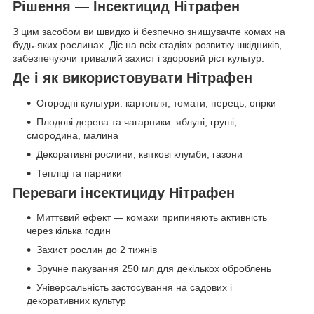
Рішення — Інсектицид Нітрафен
З цим засобом ви швидко й безпечно знищувачте комах на
будь-яких рослинах. Діє на всіх стадіях розвитку шкідників,
забезпечуючи тривалий захист і здоровий ріст культур.
Де і як використовувати Нітрафен
Огородні культури: картопля, томати, перець, огірки
Плодові дерева та чагарники: яблуні, груші,
смородина, малина
Декоративні рослини, квіткові клумби, газони
Тепліці та парники
Переваги інсектициду Нітрафен
Миттєвий ефект — комахи припиняють активність
через кілька годин
Захист рослин до 2 тижнів
Зручне пакування 250 мл для декількох оброблень
Універсальність застосування на садових і
декоративних культур