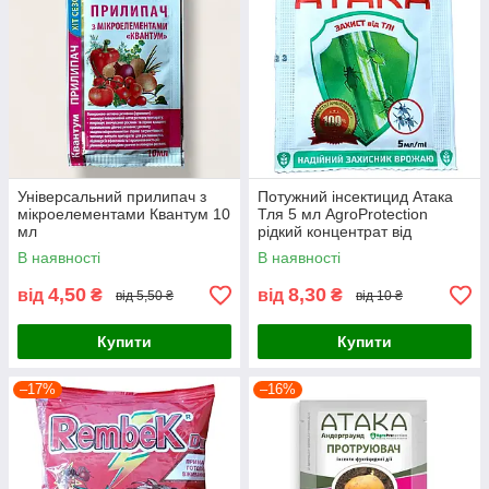
Універсальний прилипач з
Потужний інсектицид Атака
мікроелементами Квантум 10
Тля 5 мл AgroProtection
мл
рідкий концентрат від
попелиці, білокрилки для
В наявності
В наявності
захисту саду, яблуні, троянд
4,50
8,30
від
₴
від
₴
від 5,50 ₴
від 10 ₴
Купити
Купити
–17%
–16%