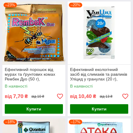
–23%
–20%
Ефективний порошок від
Ефективний екологічний
мурах та ґрунтових комах
засіб від слимаків та равликів
Рембек Дуо (50 г),
Уліцид у гранулах (20 г),
інсектицидна принада
натуральний молюскоцид,
В наявності
В наявності
присипка, ONS
ONS
7,70
10,40
від
₴
від
₴
від 10 ₴
від 13 ₴
Купити
Купити
–18%
–17%