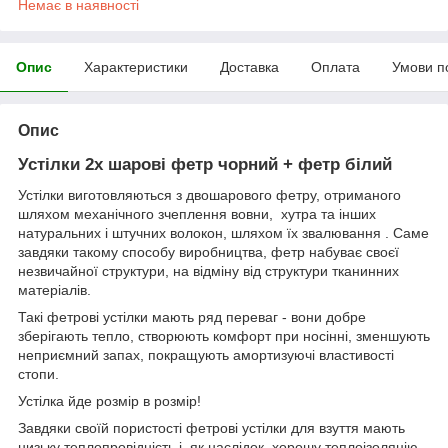
Немає в наявності
Опис
Характеристики
Доставка
Оплата
Умови п
Опис
Устілки 2х шарові фетр чорний + фетр білий
Устілки виготовляються з двошарового фетру, отриманого
шляхом механічного зчеплення вовни, хутра та інших
натуральних і штучних волокон, шляхом їх звалювання . Саме
завдяки такому способу виробництва, фетр набуває своєї
незвичайної структури, на відміну від структури тканинних
матеріалів.
Такі фетрові устілки мають ряд переваг - вони добре
зберігають тепло, створюють комфорт при носінні, зменшують
неприємний запах, покращують амортизуючі властивості
стопи.
Устілка йде розмір в розмір!
Завдяки своїй пористості фетрові устілки для взуття мають
низьку теплопровідність і, як наслідок, хорошу теплоізоляцію.