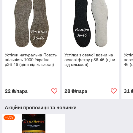
Устілки натуральна Повсть
Устілки з овечої вовни на
Усті
щільність 1000 Україна
основі фетру р36-46 (ціни
повс
р36-46 (ціни від кількості)
від кількості)
46 (ц
22
28
31
₴/пара
₴/пара
₴
Акційні пропозиції та новинки
–8%