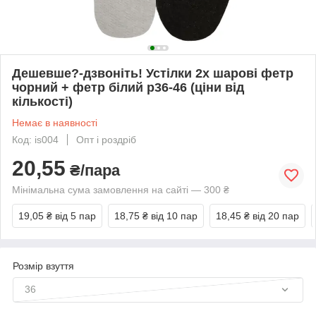
Дешевше?-дзвоніть! Устілки 2х шарові фетр
чорний + фетр білий р36-46 (ціни від
кількості)
Немає в наявності
Код: is004
Опт і роздріб
20,55
₴/пара
Мінімальна сума замовлення на сайті — 300 ₴
19,05 ₴
від 5 пар
18,75 ₴
від 10 пар
18,45 ₴
від 20 пар
Розмір взуття
36