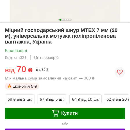
Міцний господарський шнур MTEX 7 мм (20
м), універсальна мотузка поліпропіленова
вантажна, Україна
В наявності
Код: sm021
Опт і роздріб
70
від
₴
від 75 ₴
Мінімальна сума замовлення на сайті — 300 ₴
Економія
5 ₴
69 ₴
від 2 шт.
67 ₴
від 5 шт.
64 ₴
від 10 шт.
62 ₴
від 20 ш
Купити
або