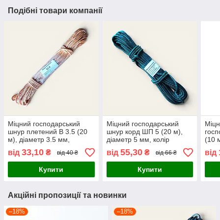
Подібні товари компанії
Міцний господарський
Міцний господарський
Міцн
шнур плетений В 3.5 (20
шнур корд ШП 5 (20 м),
госп
м), діаметр 3.5 мм,
діаметр 5 мм, колір
(10 
помаранчево-білий колір,
смарагдово-чорний з
біли
33,10
55,30
від
₴
від
₴
від
від 40 ₴
від 66 ₴
ONS, Україна
візерунком, ONS, Україна
Купити
Купити
Акційні пропозиції та новинки
–18%
–18%