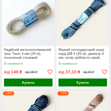
Надійний металополімерний
Міцний господарський шнур
трос Таніс 4 мм (20 м),
корд ШВ 4 (20 м), діаметр 4
посилений сталевий
мм, колір сріблясто-сірий,
господарський шнур у ПВХ-
ONS, Україна
В наявності
В наявності
оболонці
148
37,10
від
₴
від
₴
від 180 ₴
від 45 ₴
Купити
Купити
–18%
–17%