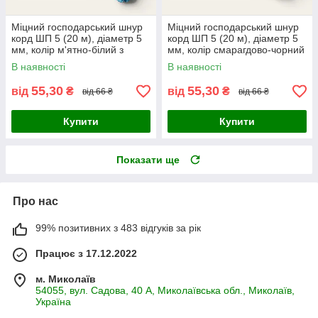
Міцний господарський шнур
Міцний господарський шнур
корд ШП 5 (20 м), діаметр 5
корд ШП 5 (20 м), діаметр 5
мм, колір м'ятно-білий з
мм, колір смарагдово-чорний
візерунком, ONS, Україна
з візерунком, ONS, Україна
В наявності
В наявності
55,30
55,30
від
₴
від
₴
від 66 ₴
від 66 ₴
Купити
Купити
Показати ще
Про нас
99% позитивних з 483 відгуків за рік
Працює з 17.12.2022
м. Миколаїв
54055, вул. Садова, 40 А, Миколаївська обл., Миколаїв,
Україна