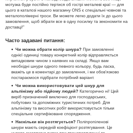
мотузка буде постійно тертися об гострі металеві краї — для
цього в каталозі нашого магазину ONS є спеціальні човнові та
металополімерні троси. Ви можете легко додати їх до цього
замовлення, щоб зібрати все в одну посилку та зекономити на
доставці!"
Часто задавані питання:
Чи можна обрати колір шнура?
При замовленні
однієї одиниці товару конкретний колір відправляється
випадковим чином з наявних на складі. Якщо вам
необхідні шнури одного певного кольору, будь ласка,
вкажіть це в коментарі до замовлення, і ми обов'язково
постараємося підібрати потрібний варіант.
Чи можна використовувати цей шнур для
альпінізму або підйому людей?
Категорично ні! Цей
виріб призначений виключно для господарських,
побутових та допоміжних туристичних потреб. Для
альпінізму та висотних робіт використовується тільки
спеціальне сертифіковане спорядження.
Наскільки він розтягується?
Поліпропіленові
шнури мають середній коефіцієнт розтягування. Це