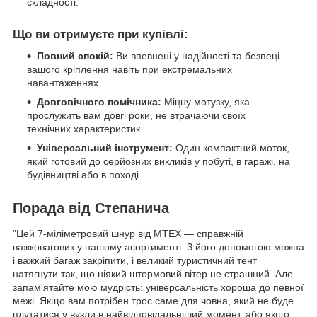
складності.
Що ви отримуєте при купівлі:
Повний спокій:
Ви впевнені у надійності та безпеці
вашого кріплення навіть при екстремальних
навантаженнях.
Довговічного помічника:
Міцну мотузку, яка
прослужить вам довгі роки, не втрачаючи своїх
технічних характеристик.
Універсальний інструмент:
Один компактний моток,
який готовий до серйозних викликів у побуті, в гаражі, на
будівництві або в поході.
Порада від Степанича
"Цей 7-міліметровий шнур від MTEX — справжній
важковаговик у нашому асортименті. З його допомогою можна
і важкий багаж закріпити, і великий туристичний тент
натягнути так, що ніякий штормовий вітер не страшний. Але
запам'ятайте мою мудрість: універсальність хороша до певної
межі. Якщо вам потрібен трос саме для човна, який не буде
плутатися у вузли в найвідповідальніший момент, або якщо