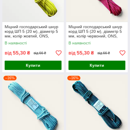
Міцний господарський шнур
Міцний господарський шнур
корд ШП 5 (20 м), діаметр 5
корд ШП 5 (20 м), діаметр 5
мм, колір жовтий, ONS,
мм, колір червоний, ONS,
Україна
Україна
В наявності
В наявності
55,30
55,30
від
₴
від
₴
від 66 ₴
від 66 ₴
Купити
Купити
–16%
–16%