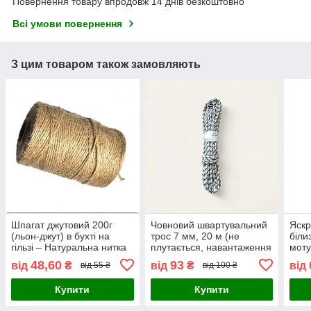
Повернення товару впродовж 14 днів безкоштовно
Всі умови повернення
З цим товаром також замовляють
Шпагат джутовий 200г
Човновий швартувальний
Яскр
(льон-джут) в бухті на
трос 7 мм, 20 м (не
біли
гільзі – Натуральна нитка
плутається, навантаження
моту
для підв'язування рослин,
750 кгс)
на б
48,60
93
від
₴
від
₴
від
від 55 ₴
від 100 ₴
декору та господарських
дачі
потреб
госп
Купити
Купити
полі