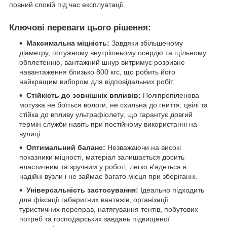
повний спокій під час експлуатації.
Ключові переваги цього рішення:
Максимальна міцність:
Завдяки збільшеному
діаметру, потужному внутрішньому осердю та щільному
обплетенню, вантажний шнур витримує розривне
навантаження близько 800 кгс, що робить його
найкращим вибором для відповідальних робіт.
Стійкість до зовнішніх впливів:
Поліпропіленова
мотузка не боїться вологи, не схильна до гниття, цвілі та
стійка до впливу ультрафіолету, що гарантує довгий
термін служби навіть при постійному використанні на
вулиці.
Оптимальний баланс:
Незважаючи на високі
показники міцності, матеріал залишається досить
еластичним та зручним у роботі, легко в'ядеться в
надійні вузли і не займає багато місця при зберіганні.
Універсальність застосування:
Ідеально підходить
для фіксації габаритних вантажів, організації
туристичних переправ, натягування тентів, побутових
потреб та господарських завдань підвищеної