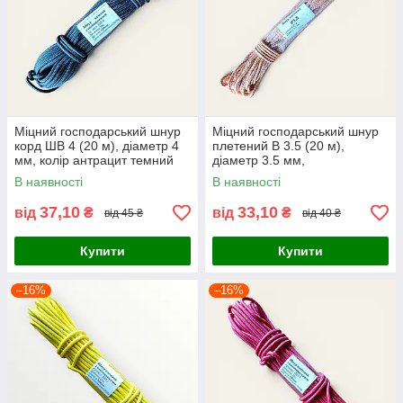
Міцний господарський шнур
Міцний господарський шнур
корд ШВ 4 (20 м), діаметр 4
плетений В 3.5 (20 м),
мм, колір антрацит темний
діаметр 3.5 мм,
графіт, ONS, Україна
помаранчево-білий колір,
В наявності
В наявності
ONS, Україна
37,10
33,10
від
₴
від
₴
від 45 ₴
від 40 ₴
Купити
Купити
–16%
–16%