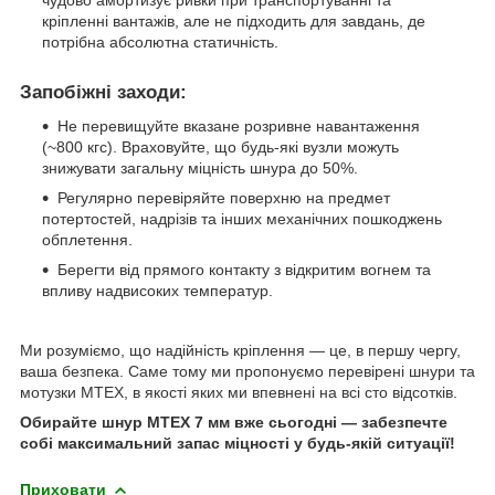
чудово амортизує ривки при транспортуванні та
кріпленні вантажів, але не підходить для завдань, де
потрібна абсолютна статичність.
Запобіжні заходи:
Не перевищуйте вказане розривне навантаження
(~800 кгс). Враховуйте, що будь-які вузли можуть
знижувати загальну міцність шнура до 50%.
Регулярно перевіряйте поверхню на предмет
потертостей, надрізів та інших механічних пошкоджень
обплетення.
Берегти від прямого контакту з відкритим вогнем та
впливу надвисоких температур.
Ми розуміємо, що надійність кріплення — це, в першу чергу,
ваша безпека. Саме тому ми пропонуємо перевірені шнури та
мотузки MTEX, в якості яких ми впевнені на всі сто відсотків.
Обирайте шнур MTEX 7 мм вже сьогодні — забезпечте
собі максимальний запас міцності у будь-якій ситуації!
Приховати