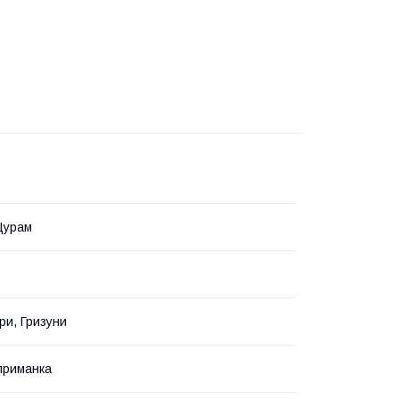
Щурам
ри, Гризуни
приманка