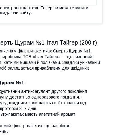
 електронні платежі. Тепер ви можете купити
окидаючи сайту.
мерть Щурам №1 Італ Тайгер (200 г)
рикетів у фільтр-пакетиках Смерть Щурам №1
о виробника ТОВ «Італ Тайгер» — це визнаний
и, хатніми мишами й полівками. Завдяки унікальній
асіб залишається привабливим для шкідників
Щурам №1:
уктивний антикоагулянт другого покоління
изуну достатньо одноразового поїдання.
ху, шкідники залишають свої схованки під
 протягом 3–7 днів.
ільтр-пакетах мають апетитний аромат,
емий фільтр-пакетик, що запобігає
ним.