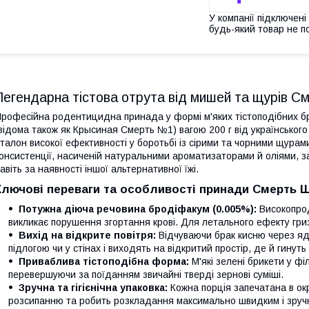
У компанії підключені
будь-який товар не п
Легендарна тістова отрута від мишей та щурів С
рофесійна родентицидна принада у формі м'яких тістоподібних б
відома також як Крысиная Смерть №1) вагою 200 г від українськог
талон високої ефективності у боротьбі із сірими та чорними щурам
онсистенції, насиченій натуральними ароматизаторами й оліями, з
авіть за наявності іншої альтернативної їжі.
Ключові переваги та особливості принади Смерть 
Потужна діюча речовина бродіфакум (0.005%):
Високопрод
викликає порушення згортання крові. Для летального ефекту гр
Вихід на відкрите повітря:
Відчуваючи брак кисню через яду
підлогою чи у стінах і виходять на відкритий простір, де й гинуть
Приваблива тістоподібна форма:
М'які зелені брикети у ф
перевершуючи за поїданням звичайні тверді зернові суміші.
Зручна та гігієнічна упаковка:
Кожна порція запечатана в окр
розсипанню та робить розкладання максимально швидким і зруч