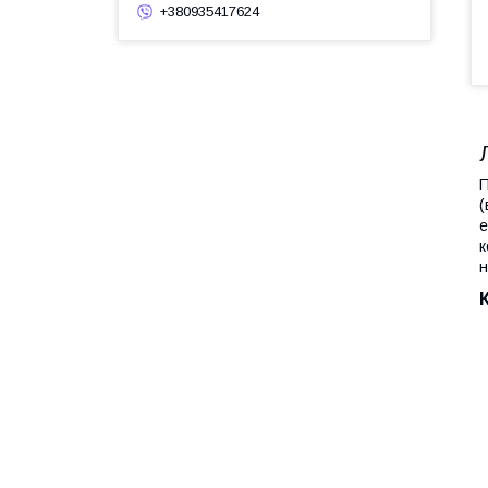
+380935417624
П
(
е
к
н