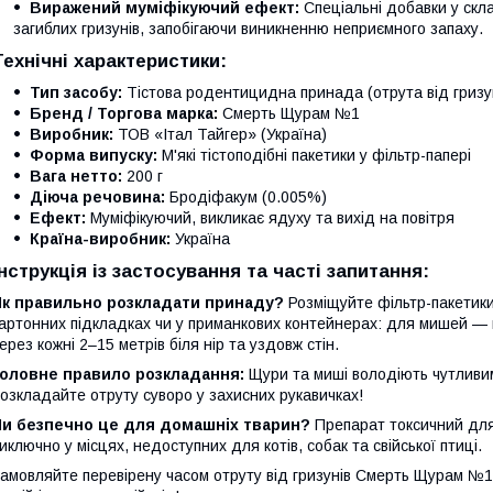
Виражений муміфікуючий ефект:
Спеціальні добавки у скл
загиблих гризунів, запобігаючи виникненню неприємного запаху.
Технічні характеристики:
Тип засобу:
Тістова родентицидна принада (отрута від гризу
Бренд / Торгова марка:
Смерть Щурам №1
Виробник:
ТОВ «Італ Тайгер» (Україна)
Форма випуску:
М'які тістоподібні пакетики у фільтр-папері
Вага нетто:
200 г
Діюча речовина:
Бродіфакум (0.005%)
Ефект:
Муміфікуючий, викликає ядуху та вихід на повітря
Країна-виробник:
Україна
Інструкція із застосування та часті запитання:
Як правильно розкладати принаду?
Розміщуйте фільтр-пакетики
артонних підкладках чи у приманкових контейнерах: для мишей — п
ерез кожні 2–15 метрів біля нір та уздовж стін.
Головне правило розкладання:
Щури та миші володіють чутливи
озкладайте отруту суворо у захисних рукавичках!
Чи безпечно це для домашніх тварин?
Препарат токсичний для
иключно у місцях, недоступних для котів, собак та свійської птиці.
амовляйте перевірену часом отруту від гризунів Смерть Щурам №1 