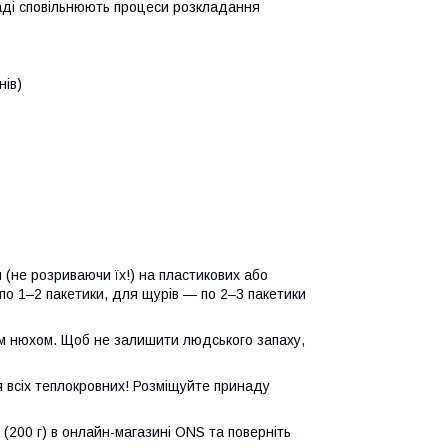
аді сповільнюють процеси розкладання
нів)
 (не розриваючи їх!) на пластикових або
о 1–2 пакетики, для щурів — по 2–3 пакетики
м нюхом. Щоб не залишити людського запаху,
 всіх теплокровних! Розміщуйте принаду
(200 г) в онлайн-магазині ONS та поверніть