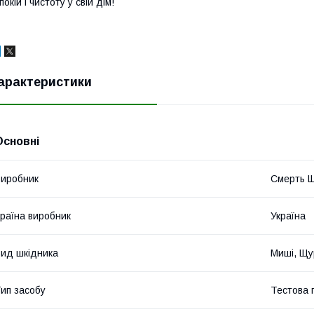
покій і чистоту у свій дім!
арактеристики
Основні
иробник
Смерть 
раїна виробник
Україна
ид шкідника
Миші, Щу
ип засобу
Тестова 