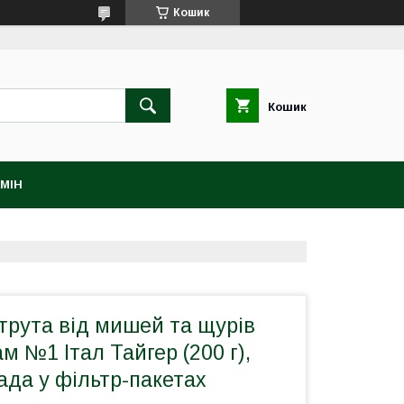
Кошик
Кошик
МІН
трута від мишей та щурів
 №1 Італ Тайгер (200 г),
ада у фільтр-пакетах