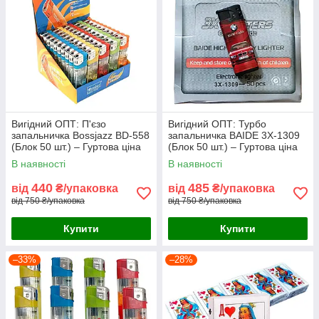
Вигідний ОПТ: П'єзо
Вигідний ОПТ: Турбо
запальничка Bossjazz BD-558
запальничка BAIDE 3X-1309
(Блок 50 шт.) – Гуртова ціна
(Блок 50 шт.) – Гуртова ціна
для роздрібних магазинів
для роздрібних точок та СТО
В наявності
В наявності
440
485
від
₴/упаковка
від
₴/упаковка
від 750 ₴/упаковка
від 750 ₴/упаковка
Купити
Купити
–33%
–28%