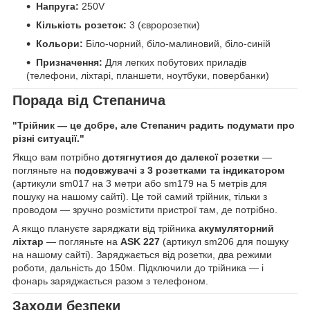
Напруга:
250V
Кількість розеток:
3 (євророзетки)
Кольори:
Біло-чорний, біло-малиновий, біло-синій
Призначення:
Для легких побутових приладів
(телефони, ліхтарі, планшети, ноутбуки, повербанки)
Порада від Степанича
"Трійник — це добре, але Степанич радить подумати про
різні ситуації."
Якщо вам потрібно
дотягнутися до далекої розетки
—
погляньте на
подовжувачі з 3 розетками та індикатором
(артикули sm017 на 3 метри або sm179 на 5 метрів для
пошуку на нашому сайті). Це той самий трійник, тільки з
проводом — зручно розмістити пристрої там, де потрібно.
А якщо плануєте заряджати від трійника
акумуляторний
ліхтар
— погляньте на
ASK 227
(артикул sm206 для пошуку
на нашому сайті). Заряджається від розетки, два режими
роботи, дальність до 150м. Підключили до трійника — і
фонарь заряджається разом з телефоном.
Заходи безпеки