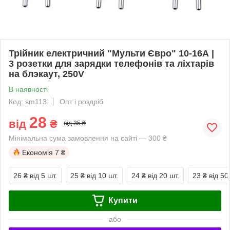
Трійник електричний "Мульти Євро" 10-16А |
3 розетки для зарядки телефонів та ліхтарів
на блэкаут, 250V
В наявності
Код: sm113
Опт і роздріб
28
від
₴
від 35 ₴
Мінімальна сума замовлення на сайті — 300 ₴
Економія
7 ₴
26 ₴
від 5 шт.
25 ₴
від 10 шт.
24 ₴
від 20 шт.
23 ₴
від 50
Купити
або