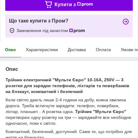
Купити з
Що таке купити з Пром?
Замовлення під захистом
Опис
Характеристики
Доставка
Оплата
Умови п
Опис
Трійник електричний "Мульти Євро" 10-16А, 250V — 3
розетки для зарядки телефонів, ліхтарів та повербанків
на блэкаут, компактний і безпечний
Коли світло дають лише 2-4 години на добу, кожна хвилина
дорога. Треба встигнути зарядити: телефон, повербанк,
ліхтар, планшет... А розетка одна.
Трійник "Мульти Євро"
перетворює одну розетку на три — заряджайте все необхідне
одночасно, поки є світло.
Компактний, безпечний, доступний. Саме те, що потрібно для
життя на блэкаутах.