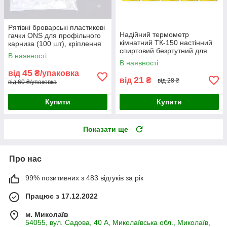
Рятівні броварські пластикові
Надійний термометр
гачки ONS для профільного
кімнатний ТК-150 настінний
карниза (100 шт), кріплення
спиртовий безртутний для
для тюлю
В наявності
дому дачі офісу дитячий
В наявності
побутовий точний вимірювач
45
від
₴/упаковка
21
від
₴
від 28 ₴
від 60 ₴/упаковка
Купити
Купити
Показати ще
Про нас
99% позитивних з 483 відгуків за рік
Працює з 17.12.2022
м. Миколаїв
54055, вул. Садова, 40 А, Миколаївська обл., Миколаїв,