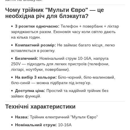
Чому трійник "Мульти Євро" — це
необхідна річ для блэкаута?
3 розетки одночасно:
Телефон + повербанк + ліхтар
заряджаються разом. Економія часу коли світло дають
на кілька годин.
Компактний розмір:
Не займає багато місця, легко
вставляється в розетку.
Безпечний:
Номінальний струм 10-16А, напруга
250V — підходить для легких пристроїв (телефони,
ліхтарі, ноутбуки, повербанки).
На вибір 3 кольори:
Біло-чорний, біло-малиновий,
біло-синій — можна підібрати під інтер'єр.
Доступна ціна:
Простий та надійний трійник без
зайвих функцій.
Технічні характеристики
Назва:
Трійник електричний "Мульти Євро"
Номінальний струм:
10-16А