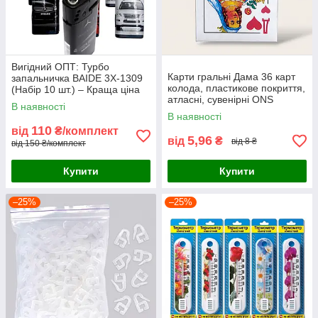
Вигідний ОПТ: Турбо
Карти гральні Дама 36 карт
запальничка BAIDE 3X-1309
колода, пластикове покриття,
(Набір 10 шт.) – Краща ціна
атласні, сувенірні ONS
для магазинів та СТО
В наявності
В наявності
110
від
₴/комплект
5,96
від
₴
від 8 ₴
від 150 ₴/комплект
Купити
Купити
–25%
–25%