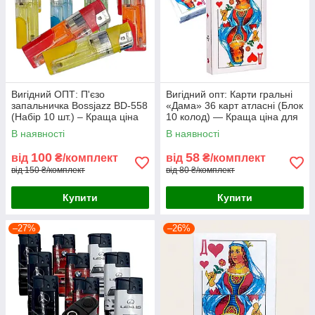
Вигідний ОПТ: П'єзо
Вигідний опт: Карти гральні
запальничка Bossjazz BD-558
«Дама» 36 карт атласні (Блок
(Набір 10 шт.) – Краща ціна
10 колод) — Краща ціна для
для магазинів та господарств
магазинів та кіосків
В наявності
В наявності
100
58
від
₴/комплект
від
₴/комплект
від 150 ₴/комплект
від 80 ₴/комплект
Купити
Купити
–27%
–26%