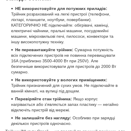
НЕ використовуйте для потужних приладів:
Трійник розрахований на легкі пристрої (телефони,
ліхтарі, планшети, ноутбуки, повербанки).
КАТЕГОРИЧНО НЕ підключайте: обігрівачі, камінці,
електричні чайники, пральні машини, посудомийні
машини, мікрохвильові печі, пилососи, конвектори та
іншу високопотужну техніку.
Не перевантажуйте трійник:
Сумарна потужність
всіх підключених пристроїв не повинна перевищувати
16А (приблизно 3500-4000 Вт при 250V). Але
безпечніше використовувати для пристроїв до 2000 Вт
сумарно.
Не використовуйте у вологих приміщеннях:
Трійник призначений для сухих умов. Не підключайте в
ванній кімнаті, на вулиці під дощем.
Перевіряйте стан трійника:
Якщо корпус
нагрівається або з'являється запах пластику — негайно
відключіть пристрій від мережі.
Не залишайте без нагляду:
Особливо при зарядці
декількох пристроїв одночасно.