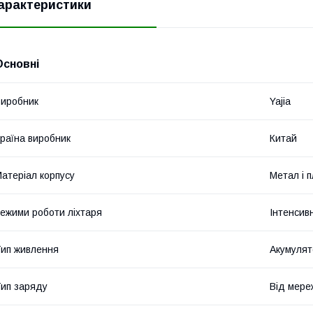
арактеристики
Основні
иробник
Yajia
раїна виробник
Китай
атеріал корпусу
Метал і 
ежими роботи ліхтаря
Інтенсив
ип живлення
Акумулят
ип заряду
Від мереж