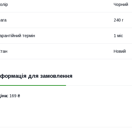
олір
Чорний
ага
240 г
арантійний термін
1 міс
Стан
Новий
нформація для замовлення
іна:
169 ₴