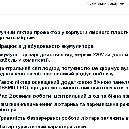
будь-який товар не п
Ручний ліхтар-прожектор у корпусі з якісного пласти
досить міцним.
Працює від вбудованого акумулятора.
Акумулятор заряджається від мережі 220V за допо
(кабель у комплекті).
Центральний світлодіод потужністю 1W формує вуз
одночасно висвітлює великий радіус поблизу.
Також ліхтар оснащений додатковою бічною панеллю
(16SMD-LED), що дає можливість використовувати лі
Має 2 режими роботи: центральний діод та бічна па
Увімкнення/вимкнення ліхтарика та перемикання реж
ліхтаря.
Тривалість безперервної роботи ліхтаря залежить в
Ліхтар туристичний характеристики: