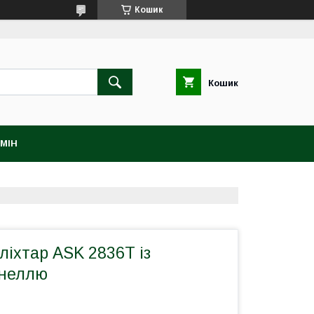
Кошик
Кошик
МІН
ліхтар ASK 2836T із
анеллю